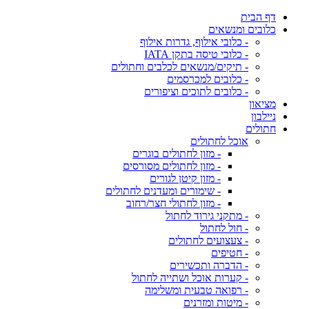
דף הבית
כלובים ומנשאים
- כלובי אילוף, גדרות אילוף
- כלובי טיסה בתקן IATA
- תיקים/מנשאים לכלבים וחתולים
- כלובים למכרסמים
- כלובים לתוכים וציפורים
מציאון
ניילבון
חתולים
אוכל לחתולים
- מזון לחתולים בוגרים
- מזון לחתולים מסורסים
- מזון קיטן לגורים
- שימורים ומעדנים לחתולים
- מזון לחתולי חצר/רחוב
- מתקני גירוד לחתול
- חול לחתול
- צעצועים לחתולים
- חטיפים
- הדברה ותכשירים
- קערות אוכל ושתייה לחתול
- רפואה טבעית ומשלימה
- מיטות ומזרנים