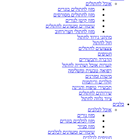
אוכל לחתולים
מזון לחתולים בוגרים
מזון לחתולים מסורסים
מזון קיטן לגורים
שימורים ומעדנים לחתולים
מזון לחתולי חצר/רחוב
מתקני גירוד לחתול
חול לחתול
צעצועים לחתולים
חטיפים
הדברה ותכשירים
קערות אוכל ושתייה לחתול
רפואה טבעית ומשלימה
מיטות ומזרנים
קולרים וריתמות
תכשירי טיפוח והגיינה
שירותים לחתולים
ציוד נלווה לחתול
כלבים
אוכל לכלבים
מזון גורים
מזון לכלבים בוגרים
מזון סניור
שימורים ומעדנים לכלבים
חטיפים לכלבים