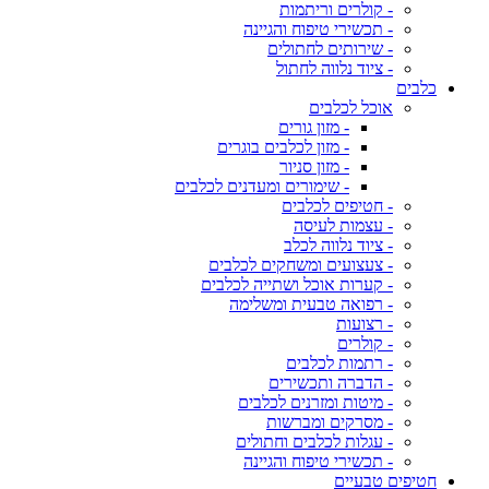
- קולרים וריתמות
- תכשירי טיפוח והגיינה
- שירותים לחתולים
- ציוד נלווה לחתול
כלבים
אוכל לכלבים
- מזון גורים
- מזון לכלבים בוגרים
- מזון סניור
- שימורים ומעדנים לכלבים
- חטיפים לכלבים
- עצמות לעיסה
- ציוד נלווה לכלב
- צעצועים ומשחקים לכלבים
- קערות אוכל ושתייה לכלבים
- רפואה טבעית ומשלימה
- רצועות
- קולרים
- רתמות לכלבים
- הדברה ותכשירים
- מיטות ומזרנים לכלבים
- מסרקים ומברשות
- עגלות לכלבים וחתולים
- תכשירי טיפוח והגיינה
חטיפים טבעיים