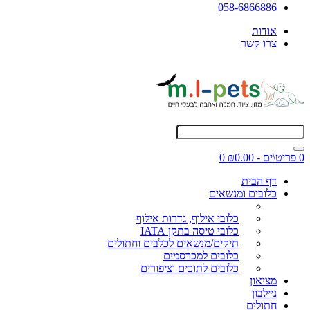
058-6866886
אודות
צרו קשר
0 פריט\ים - ₪0.00
0
דף הבית
כלובים ומנשאים
כלובי אילוף, גדרות אילוף
כלובי טיסה בתקן IATA
תיקים/מנשאים לכלבים וחתולים
כלובים למכרסמים
כלובים לתוכים וציפורים
מציאון
ניילבון
חתולים