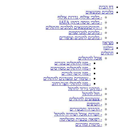
דף הבית
כלובים ומנשאים
- כלובי אילוף, גדרות אילוף
- כלובי טיסה בתקן IATA
- תיקים/מנשאים לכלבים וחתולים
- כלובים למכרסמים
- כלובים לתוכים וציפורים
מציאון
ניילבון
חתולים
אוכל לחתולים
- מזון לחתולים בוגרים
- מזון לחתולים מסורסים
- מזון קיטן לגורים
- שימורים ומעדנים לחתולים
- מזון לחתולי חצר/רחוב
- מתקני גירוד לחתול
- חול לחתול
- צעצועים לחתולים
- חטיפים
- הדברה ותכשירים
- קערות אוכל ושתייה לחתול
- רפואה טבעית ומשלימה
- מיטות ומזרנים