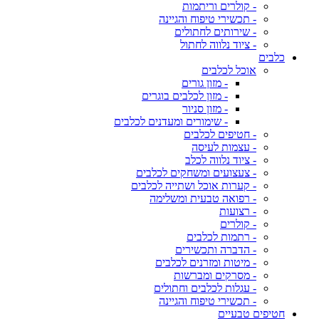
- קולרים וריתמות
- תכשירי טיפוח והגיינה
- שירותים לחתולים
- ציוד נלווה לחתול
כלבים
אוכל לכלבים
- מזון גורים
- מזון לכלבים בוגרים
- מזון סניור
- שימורים ומעדנים לכלבים
- חטיפים לכלבים
- עצמות לעיסה
- ציוד נלווה לכלב
- צעצועים ומשחקים לכלבים
- קערות אוכל ושתייה לכלבים
- רפואה טבעית ומשלימה
- רצועות
- קולרים
- רתמות לכלבים
- הדברה ותכשירים
- מיטות ומזרנים לכלבים
- מסרקים ומברשות
- עגלות לכלבים וחתולים
- תכשירי טיפוח והגיינה
חטיפים טבעיים