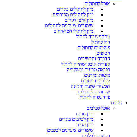
אוכל לחתולים
מזון לחתולים בוגרים
מזון לחתולים מסורסים
מזון קיטן לגורים
שימורים ומעדנים לחתולים
מזון לחתולי חצר/רחוב
מתקני גירוד לחתול
חול לחתול
צעצועים לחתולים
חטיפים
הדברה ותכשירים
קערות אוכל ושתייה לחתול
רפואה טבעית ומשלימה
מיטות ומזרנים
קולרים וריתמות
תכשירי טיפוח והגיינה
שירותים לחתולים
ציוד נלווה לחתול
כלבים
אוכל לכלבים
מזון גורים
מזון לכלבים בוגרים
מזון סניור
שימורים ומעדנים לכלבים
חטיפים לכלבים