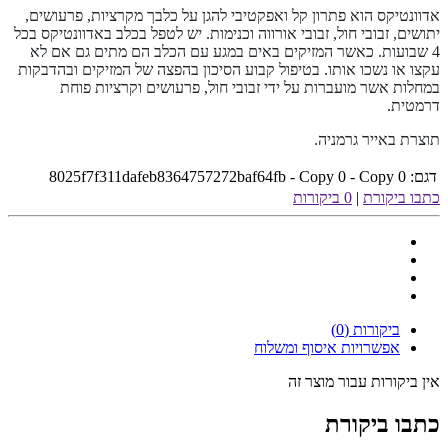
אדוונטיקס הוא פתרון קל ואפקטיבי להגן על כלבך מקרציות, פרעושים,
יתושים, זבובי חול, זבובי אורווה וכנימות. יש לטפל בכלב באדוונטיקס בכל
4 שבועות. כאשר המזיקים באים במגע עם הכלב הם מתים גם אם לא
עקצו או נשכו אותו. בטיפול קבוע הסיכון בהפצה של המזיקים ובהדבקות
במחלות אשר מועברות על ידי זבובי חול, פרעושים וקרציות פוחת
דרמטית.
תוצרת באייר גרמניה.
דגם:
8025f7f311dafeb8364757272baf64fb - Copy 0 - Copy 0
כתבו ביקורת
|
0 ביקורות
ביקורות (0)
אפשרויות איסוף ומשלוח
אין ביקורות עבור מוצר זה
כתבו ביקורת