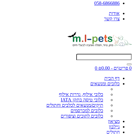
058-6866886
אודות
צרו קשר
0 פריט\ים - ₪0.00
0
דף הבית
כלובים ומנשאים
כלובי אילוף, גדרות אילוף
כלובי טיסה בתקן IATA
תיקים/מנשאים לכלבים וחתולים
כלובים למכרסמים
כלובים לתוכים וציפורים
מציאון
ניילבון
חתולים